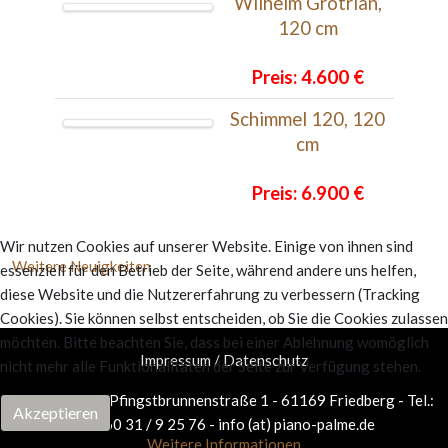
Wilhelm Grotrian,
120 cm
Preis: 4.600 €
Schimmel 120, 120
cm
Preis: 6.900 €
Wir nutzen Cookies auf unserer Website. Einige von ihnen sind
Weitere Neuigkeiten
essenziell für den Betrieb der Seite, während andere uns helfen,
diese Website und die Nutzererfahrung zu verbessern (Tracking
Cookies). Sie können selbst entscheiden, ob Sie die Cookies zulassen
möchten. Bitte beachten Sie, dass bei einer Ablehnung womöglich
Impressum / Datenschutz
nicht mehr alle Funktionalitäten der Seite zur Verfügung stehen.
Piano Palme - Pfingstbrunnenstraße 1 - 61169 Friedberg - Tel.:
Akzeptieren
+49 60 31 / 9 25 76 - info (at) piano-palme.de
Weitere Informationen