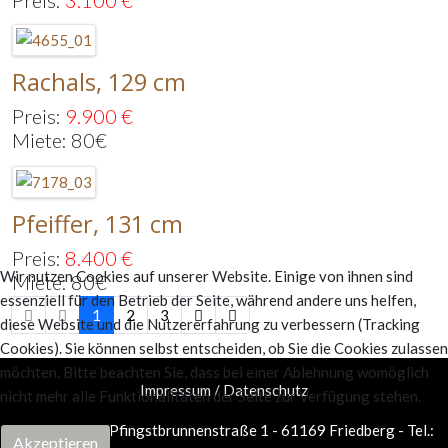
Preis:
3.100
€
Rachals, 129 cm
Preis:
9.900
€
Miete: 80€
Pfeiffer, 131 cm
Preis:
8.400
€
Wir nutzen Cookies auf unserer Website. Einige von ihnen sind
Miete: 80€
essenziell für den Betrieb der Seite, während andere uns helfen,
1
2
3
diese Website und die Nutzererfahrung zu verbessern (Tracking
Cookies). Sie können selbst entscheiden, ob Sie die Cookies zulassen
möchten. Bitte beachten Sie, dass bei einer Ablehnung womöglich
Impressum / Datenschutz
nicht mehr alle Funktionalitäten der Seite zur Verfügung stehen.
Piano Palme - Pfingstbrunnenstraße 1 - 61169 Friedberg - Tel.:
Akzeptieren