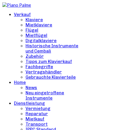
Verkauf
Klaviere
Mietklaviere
Flügel
Mietflügel
Digitalklaviere
Historische Instrumente
und Cembali
Zubehör
Tipps zum Klavierkauf
Fachbegriffe
Vertragshändler
Gebrauchte Klavierteile
Home
News
Neu eingetroffene
Instrumente
Dienstleistung
Vermietung
Reparatur
Mietkauf
Transport
IPPC Standard