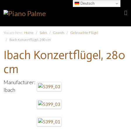
Deutsch
You are here:
Home
Sales
Grands
Gebrauchte Flügel
Ibach Konzertflügel, 280 cm
Ibach Konzertflügel, 280
cm
Manufacturer:
Ibach